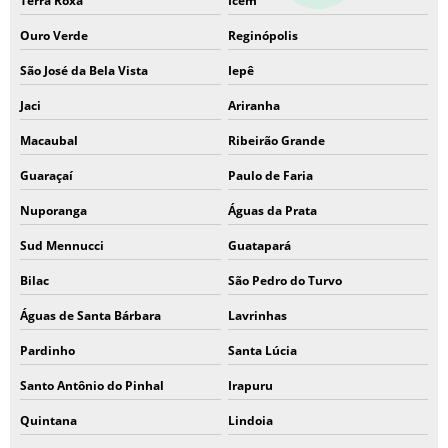
Terra Roxa
Icém
Ouro Verde
Reginópolis
São José da Bela Vista
Iepê
Jaci
Ariranha
Macaubal
Ribeirão Grande
Guaraçaí
Paulo de Faria
Nuporanga
Águas da Prata
Sud Mennucci
Guatapará
Bilac
São Pedro do Turvo
Águas de Santa Bárbara
Lavrinhas
Pardinho
Santa Lúcia
Santo Antônio do Pinhal
Irapuru
Quintana
Lindoia