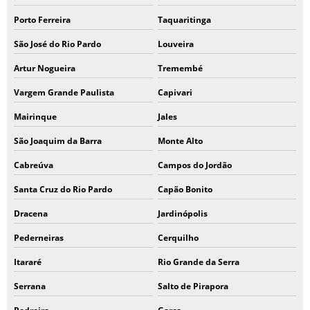
Porto Ferreira
Taquaritinga
São José do Rio Pardo
Louveira
Artur Nogueira
Tremembé
Vargem Grande Paulista
Capivari
Mairinque
Jales
São Joaquim da Barra
Monte Alto
Cabreúva
Campos do Jordão
Santa Cruz do Rio Pardo
Capão Bonito
Dracena
Jardinópolis
Pederneiras
Cerquilho
Itararé
Rio Grande da Serra
Serrana
Salto de Pirapora