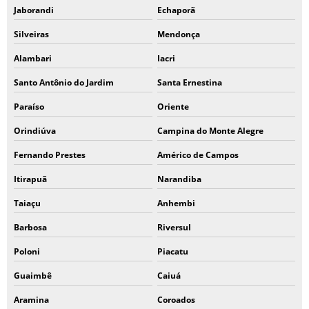
Jaborandi
Echaporã
Silveiras
Mendonça
Alambari
Iacri
Santo Antônio do Jardim
Santa Ernestina
Paraíso
Oriente
Orindiúva
Campina do Monte Alegre
Fernando Prestes
Américo de Campos
Itirapuã
Narandiba
Taiaçu
Anhembi
Barbosa
Riversul
Poloni
Piacatu
Guaimbê
Caiuá
Aramina
Coroados