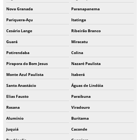
Nova Granada
Paranapanema
Pariquera-Açu
Itatinga
Cesário Lange
Ribeirão Branco
Guará
Miracatu
Potirendaba
Colina
Pirapora do Bom Jesus
Nazaré Paulista
Monte Azul Paulista
Itaberá
Santo Anastácio
Águas de Lindóia
Elias Fausto
Paraibuna
Rosana
Viradouro
Alumínio
Buritama
Juquiá
Caconde