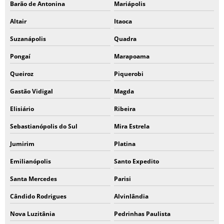
Barão de Antonina
Mariápolis
Altair
Itaoca
Suzanápolis
Quadra
Pongaí
Marapoama
Queiroz
Piquerobi
Gastão Vidigal
Magda
Elisiário
Ribeira
Sebastianópolis do Sul
Mira Estrela
Jumirim
Platina
Emilianópolis
Santo Expedito
Santa Mercedes
Parisi
Cândido Rodrigues
Alvinlândia
Nova Luzitânia
Pedrinhas Paulista