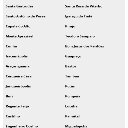
Santa Gertrudes
Santa Rosa de Viterbo
Santo Antônio de Posse
Igaraçu do Tietê
Capela do Alto
Pirajuí
Monte Aprazível
Teodoro Sampaio
Cunha
Bom Jesus dos Perdões
Iracemápolis
Guapiaçu
Araçariguama
Bastos
Cerqueira César
Tambaú
Junqueirópolis
Potim
Buri
Pompeia
Regente Feijó
Lucélia
Castilho
Palmital
Engenheiro Coelho
Miguelópolis