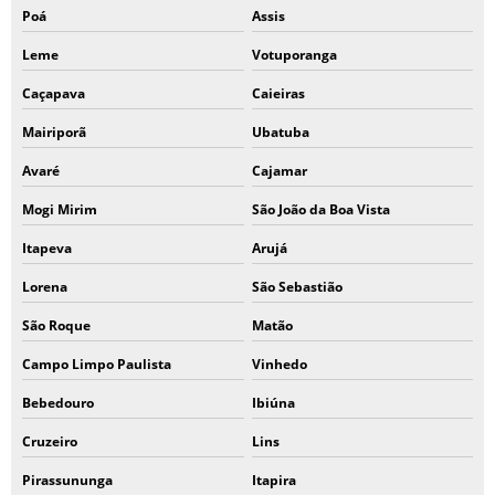
Poá
Assis
Leme
Votuporanga
Caçapava
Caieiras
Mairiporã
Ubatuba
Avaré
Cajamar
Mogi Mirim
São João da Boa Vista
Itapeva
Arujá
Lorena
São Sebastião
São Roque
Matão
Campo Limpo Paulista
Vinhedo
Bebedouro
Ibiúna
Cruzeiro
Lins
Pirassununga
Itapira