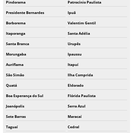
Pindorama
Patrocínio Paulista
Presidente Bernardes
Ipuã
Borborema
Valentim Gentil
Itaporanga
Santa Adélia
Santa Branca
Urupês
Morungaba
Ipaussu
Auriflama
Itapuí
São Simão
Ilha Comprida
Quatá
Eldorado
Boa Esperança do Sul
Flórida Paulista
Joanópolis
Serra Azul
Sete Barras
Maracaí
Taguaí
Cedral