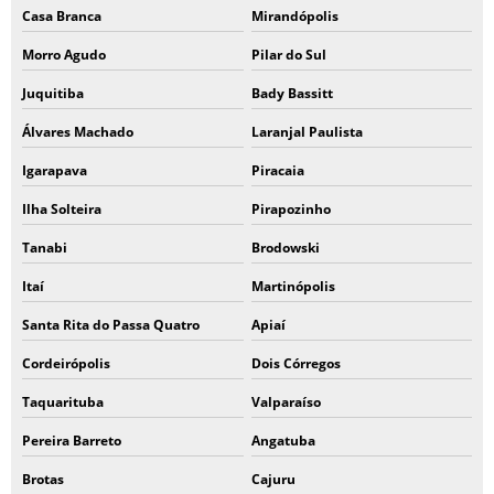
Casa Branca
Mirandópolis
Morro Agudo
Pilar do Sul
Juquitiba
Bady Bassitt
Álvares Machado
Laranjal Paulista
Igarapava
Piracaia
Ilha Solteira
Pirapozinho
Tanabi
Brodowski
Itaí
Martinópolis
Santa Rita do Passa Quatro
Apiaí
Cordeirópolis
Dois Córregos
Taquarituba
Valparaíso
Pereira Barreto
Angatuba
Brotas
Cajuru