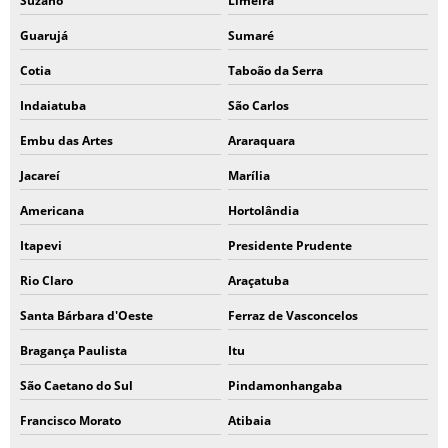
Suzano
Limeira
EQUIPAMENTOS DE PROTEÇÃO INDIVIDUAL LUVAS
Guarujá
Sumaré
LUVA EMBORRACHADA EPI
Cotia
Taboão da Serra
EMPRESAS FABRICANTES DE LUVAS DE SEGURANÇA
Indaiatuba
São Carlos
LUVA EMBORRACHADA AZUL
Embu das Artes
Araraquara
Jacareí
Marília
Americana
Hortolândia
Itapevi
Presidente Prudente
Rio Claro
Araçatuba
Santa Bárbara d'Oeste
Ferraz de Vasconcelos
Bragança Paulista
Itu
São Caetano do Sul
Pindamonhangaba
Francisco Morato
Atibaia