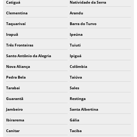
Catiguá
Natividade da Serra
Clementina
Arandu
Taquarivaí
Barra do Turvo
Irapuã
Ipeúna
Três Fronteiras
Tuiuti
Santo Antônio da Alegria
Ipiguá
Nova Aliança
Colômbia
Pedra Bela
Taiúva
Tarabai
Sales
Guarantã
Restinga
Jambeiro
Santa Albertina
Ibirarema
Gália
Canitar
Taciba