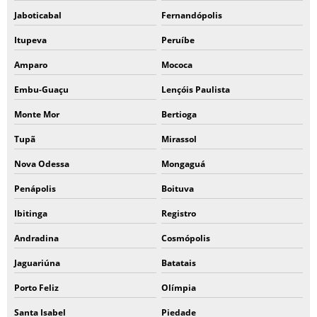
Jaboticabal
Fernandópolis
Itupeva
Peruíbe
Amparo
Mococa
Embu-Guaçu
Lençóis Paulista
Monte Mor
Bertioga
Tupã
Mirassol
Nova Odessa
Mongaguá
Penápolis
Boituva
Ibitinga
Registro
Andradina
Cosmópolis
Jaguariúna
Batatais
Porto Feliz
Olímpia
Santa Isabel
Piedade