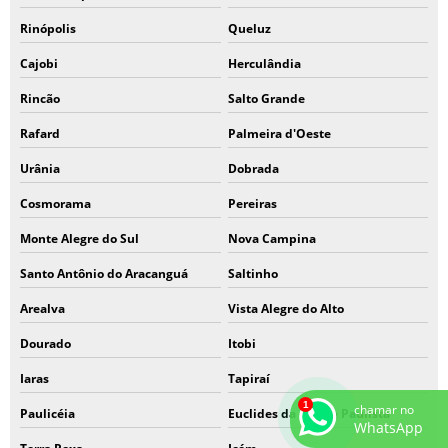
Rinópolis
Queluz
Cajobi
Herculândia
Rincão
Salto Grande
Rafard
Palmeira d'Oeste
Urânia
Dobrada
Cosmorama
Pereiras
Monte Alegre do Sul
Nova Campina
Santo Antônio do Aracanguá
Saltinho
Arealva
Vista Alegre do Alto
Dourado
Itobi
Iaras
Tapiraí
chamar no
Paulicéia
Euclides da Cunha Paulista
WhatsApp