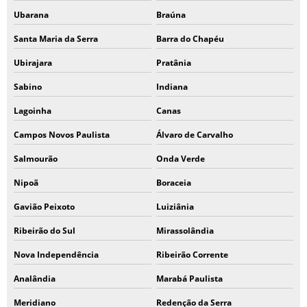
Ubarana
Braúna
Santa Maria da Serra
Barra do Chapéu
Ubirajara
Pratânia
Sabino
Indiana
Lagoinha
Canas
Campos Novos Paulista
Álvaro de Carvalho
Salmourão
Onda Verde
Nipoã
Boraceia
Gavião Peixoto
Luiziânia
Ribeirão do Sul
Mirassolândia
Nova Independência
Ribeirão Corrente
Analândia
Marabá Paulista
Meridiano
Redenção da Serra