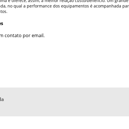
ma e oferece, assim, a melhor relação custo/benefício. Um grande
venda, no qual a performance dos equipamentos é acompanhada pa
tos.
es
m contato por email.
da