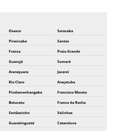
MANGOTE DE KEVLAR
MANGOTE DE PROTEÇÃO
MANGOTE DE SEGURANÇA
Osasco
Sorocaba
MANGOTE EPI
Piracicaba
Santos
MANGOTE FIO DE AÇO
Franca
Praia Grande
MANGOTE FIO DE AÇO PREÇO
Guarujá
Sumaré
MANGOTE KEVLAR PREÇO
Araraquara
Jacareí
MANGOTE TRICOTADO
Rio Claro
Araçatuba
MANGOTES DE SEGURANÇA TRICOTADA
PROTEÇÃO PARA AS MÃOS EPI
Pindamonhangaba
Francisco Morato
EQUIPAMENTOS DE SEGURANÇA DO TRABALHO
Botucatu
Franco da Rocha
EPI
Sertãozinho
Valinhos
EPI LUVAS DE BORRACHA
Guaratinguetá
Catanduva
EQUIPAMENTO DE PROTEÇÃO INDIVIDUAL EPI