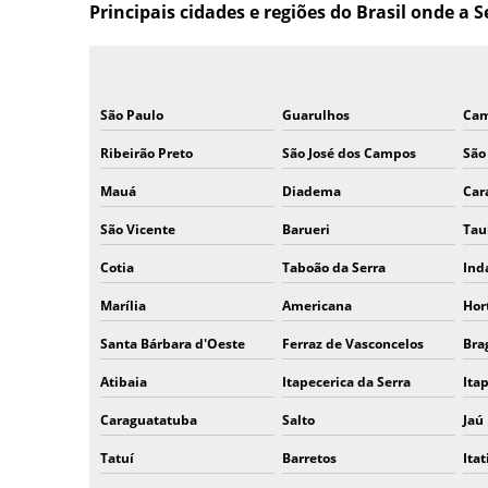
Principais cidades e regiões do Brasil onde a
São Paulo
Guarulhos
Cam
Ribeirão Preto
São José dos Campos
São
Mauá
Diadema
Car
São Vicente
Barueri
Tau
Cotia
Taboão da Serra
Ind
Marília
Americana
Hor
Santa Bárbara d'Oeste
Ferraz de Vasconcelos
Bra
Atibaia
Itapecerica da Serra
Ita
Caraguatatuba
Salto
Jaú
Tatuí
Barretos
Ita