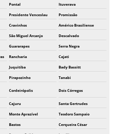
Pontal
Ituverava
Presidente Venceslau
Promissão
Cravinhos
Américo Brasiliense
São Miguel Arcanjo
Descalvado
Guararapes
Serra Negra
ras
Rancharia
Cajati
Juquitiba
Bady Bassitt
Pirapozinho
Tanabi
Cordeirópolis
Dois Córregos
Cajuru
Santa Gertrudes
Monte Aprazível
Teodoro Sampaio
Bastos
Cerqueira César