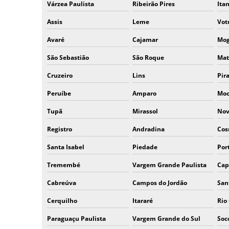
Várzea Paulista
Ribeirão Pires
Ita
Assis
Leme
Vot
Avaré
Cajamar
Mog
São Sebastião
São Roque
Mat
Cruzeiro
Lins
Pir
Peruíbe
Amparo
Moc
Tupã
Mirassol
Nov
Registro
Andradina
Cos
Santa Isabel
Piedade
Por
Tremembé
Vargem Grande Paulista
Cap
Cabreúva
Campos do Jordão
San
Cerquilho
Itararé
Rio
Paraguaçu Paulista
Vargem Grande do Sul
Soc