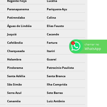
Regente Feijó
Lucélia
Paranapanema
Pariquera-Açu
Potirendaba
Colina
Águas de Lindóia
Elias Fausto
Juquiá
Caconde
Cafelândia
Fartura
chamar no
WhatsApp
Charqueada
Itariri
Holambra
Guareí
Pindorama
Patrocínio Paulista
Santa Adélia
Santa Branca
São Simão
Ilha Comprida
Serra Azul
Sete Barras
Cananéia
Luiz Antônio