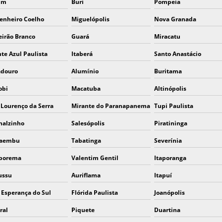
im
Buri
Pompeia
enheiro Coelho
Miguelópolis
Nova Granada
eirão Branco
Guará
Miracatu
te Azul Paulista
Itaberá
Santo Anastácio
adouro
Alumínio
Buritama
obi
Macatuba
Altinópolis
 Lourenço da Serra
Mirante do Paranapanema
Tupi Paulista
halzinho
Salesópolis
Piratininga
caembu
Tabatinga
Severínia
borema
Valentim Gentil
Itaporanga
ussu
Auriflama
Itapuí
 Esperança do Sul
Flórida Paulista
Joanópolis
ral
Piquete
Duartina