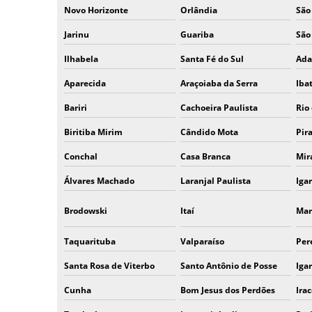
Novo Horizonte
Orlândia
São
Jarinu
Guariba
São
Ilhabela
Santa Fé do Sul
Ada
Aparecida
Araçoiaba da Serra
Iba
Bariri
Cachoeira Paulista
Rio
Biritiba Mirim
Cândido Mota
Pir
Conchal
Casa Branca
Mir
Álvares Machado
Laranjal Paulista
Iga
Brodowski
Itaí
Mar
Taquarituba
Valparaíso
Per
Santa Rosa de Viterbo
Santo Antônio de Posse
Iga
Cunha
Bom Jesus dos Perdões
Ira