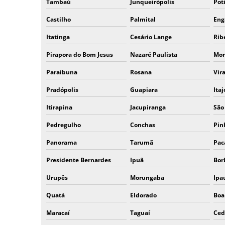
Tambaú
Junqueirópolis
Pot
Castilho
Palmital
Eng
Itatinga
Cesário Lange
Rib
Pirapora do Bom Jesus
Nazaré Paulista
Mon
Paraibuna
Rosana
Vir
Pradópolis
Guapiara
Itaj
Itirapina
Jacupiranga
São
Pedregulho
Conchas
Pin
Panorama
Tarumã
Pa
Presidente Bernardes
Ipuã
Bor
Urupês
Morungaba
Ipa
Quatá
Eldorado
Boa
Maracaí
Taguaí
Ced