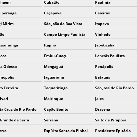
nhaém
Cubatão
Paulínia
uporanga
Caçapava
Caieiras
i Mirim
São João da Boa Vista
Itapeva
ão
Campo Limpo Paulista
Vinhedo
assununga
Itapira
Jaboticabal
oca
Embu-Guaçu
Lençóis Paulista
a Odessa
Mongaguá
Penápolis
mópolis
Jaguariúna
Batatais
to Ferreira
Taquaritinga
São José do Rio Pardo
ivari
Mairinque
Jales
ta Cruz do Rio Pardo
Capão Bonito
Dracena
 Grande da Serra
Serrana
Salto de Pirapora
orro
Espírito Santo do Pinhal
Presidente Epitácio