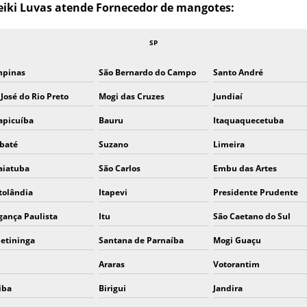
 Seiki Luvas atende Fornecedor de mangotes:
SP
pinas
São Bernardo do Campo
Santo André
 José do Rio Preto
Mogi das Cruzes
Jundiaí
apicuíba
Bauru
Itaquaquecetuba
baté
Suzano
Limeira
aiatuba
São Carlos
Embu das Artes
tolândia
Itapevi
Presidente Prudente
gança Paulista
Itu
São Caetano do Sul
petininga
Santana de Parnaíba
Mogi Guaçu
Araras
Votorantim
tiba
Birigui
Jandira