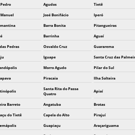
 Pedro
Agudos
Tietê
 Manuel
José Bonifácio
Iperó
mantina
Barra Bonita
Pitangueiras
té
Barrinha
Aguaí
 das Pedras
Osvaldo Cruz
Guararema
aju
Iguape
Santa Cruz das Palmei
andópolis
Morro Agudo
Pilar do Sul
rapava
Piracaia
Ilha Solteira
Santa Rita do Passa
tinópolis
Apiaí
Quatro
eira Barreto
Angatuba
Brotas
raçu do Tietê
Capela do Alto
Pirajuí
cemápolis
Guapiaçu
Araçariguama