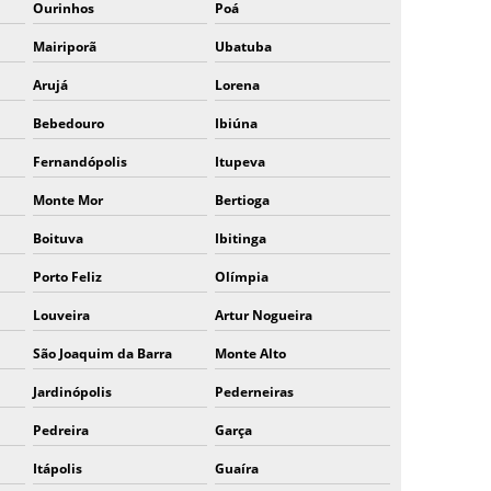
Ourinhos
Poá
FABRICANTE DE EQUIPAMENTOS DE PROTEÇÃO
INDIVIDUAL
Mairiporã
Ubatuba
EPI EQUIPAMENTO DE PROTEÇÃO INDIVIDUAL
Arujá
LUVAS
Lorena
EQUIPAMENTOS DE PROTEÇÃO INDIVIDUAL
Bebedouro
Ibiúna
LUVAS
Fernandópolis
Itupeva
LUVA EMBORRACHADA EPI
Monte Mor
Bertioga
EMPRESAS FABRICANTES DE LUVAS DE
SEGURANÇA
Boituva
Ibitinga
LUVA EMBORRACHADA AZUL
Porto Feliz
Olímpia
Louveira
Artur Nogueira
São Joaquim da Barra
Monte Alto
Jardinópolis
Pederneiras
Pedreira
Garça
Itápolis
Guaíra